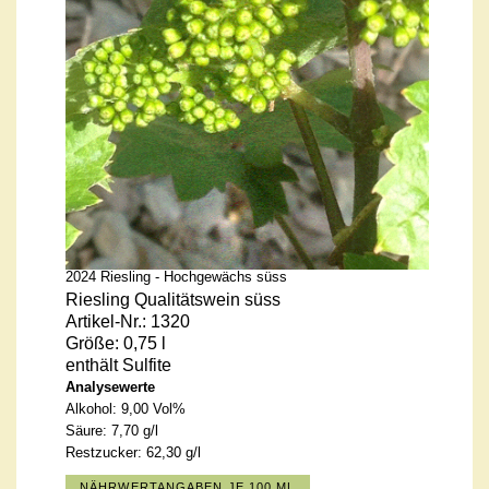
2024 Riesling - Hochgewächs süss
Riesling Qualitätswein süss
Artikel-Nr.: 1320
Größe: 0,75 l
enthält Sulfite
Analysewerte
Alkohol:
9,00 Vol%
Säure:
7,70 g/l
Restzucker:
62,30 g/l
NÄHRWERTANGABEN JE 100 ML