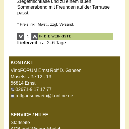
Ziegefrischkäse und zu einem lauen
Sommerabend mit Freunden auf der Terrasse
passt.
* Preis inkl. Mwst., zzgl.
Versand
.
IN DIE WEINKISTE
Lieferzeit:
ca. 2–6 Tage
KONTAKT
VinoFORUM Ernst Rolf D. Gansen
Moselstraße 12 - 13
56814 Ernst
02671-9 17 17 77
rolfgansenwein@t-online.de
SERVICE / HILFE
Startseite
AGB und Widerrufsbeleh