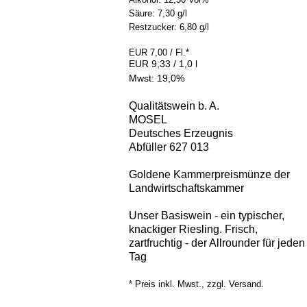
Säure:
7,30 g/l
Restzucker:
6,80 g/l
EUR 7,00
/ Fl.
*
EUR 9,33 / 1,0 l
Mwst: 19,0%
Qualitätswein b. A.
MOSEL
Deutsches Erzeugnis
Abfüller 627 013
Goldene Kammerpreismünze der
Landwirtschaftskammer
Unser Basiswein - ein typischer,
knackiger Riesling. Frisch,
zartfruchtig - der Allrounder für jeden
Tag
* Preis inkl. Mwst., zzgl.
Versand
.