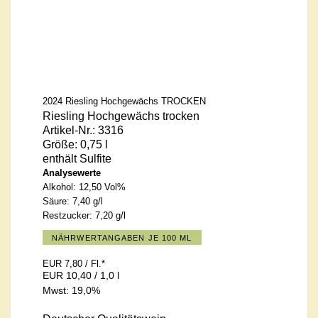
2024 Riesling Hochgewächs TROCKEN
Riesling Hochgewächs trocken
Artikel-Nr.: 3316
Größe: 0,75 l
enthält Sulfite
Analysewerte
Alkohol:
12,50 Vol%
Säure:
7,40 g/l
Restzucker:
7,20 g/l
NÄHRWERTANGABEN JE 100 ML
EUR 7,80
/ Fl.
*
EUR 10,40 / 1,0 l
Mwst: 19,0%